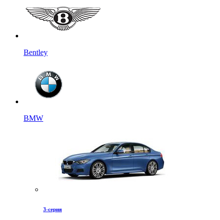
Bentley
BMW
3-серия