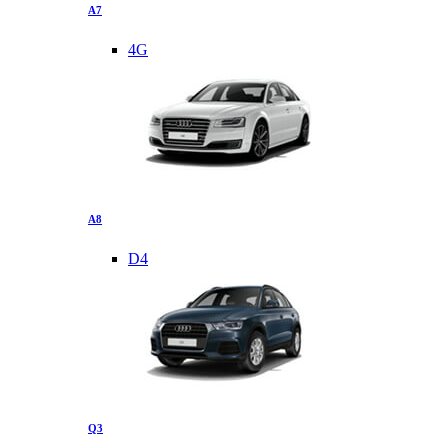
A7
4G
A8
D4
Q3