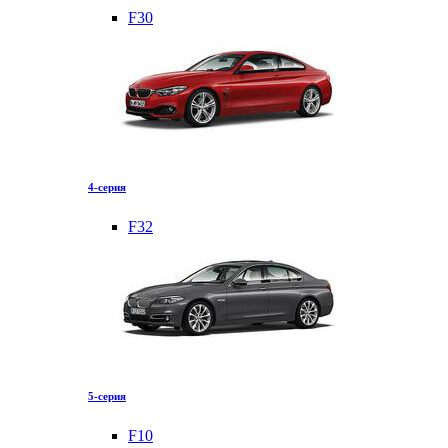
F30
4-серия
F32
5-серия
F10