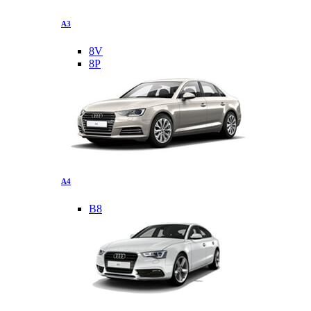
A3
8V
8P
A4
B8