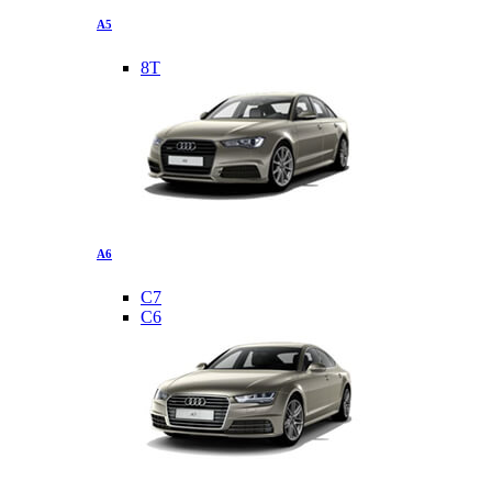
A5
8T
A6
C7
C6