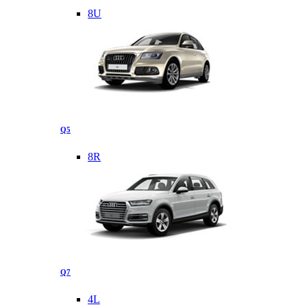
8U
Q5
8R
Q7
4L